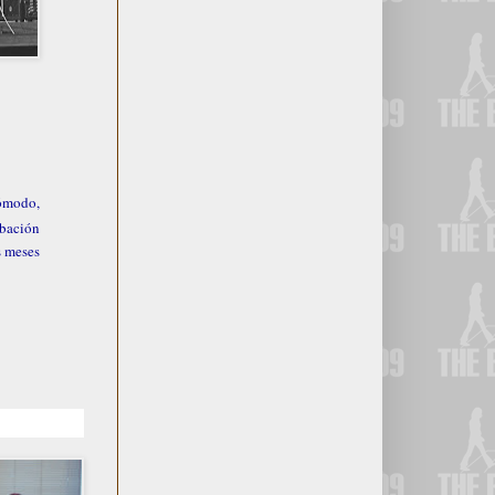
cómodo,
abación
s meses