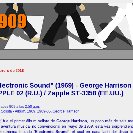
ebrero de 2018
ectronic Sound" (1969) - George Harrison
PLE 02 (R.U.) / Zapple ST-3358 (EE.UU.)
atles 909 a las
2:50 a.m.
 Solista - Álbum
,
1969
,
1969-05
,
George Harrison
'
fue el primer álbum solista de
George Harrison,
un poco más de seis m
 aventura musical no convencional en
mayo de 1969
, esta vez sorprendié
ectrónica titulado
'Electronic Sound'
, el cuál en cada lado del disco t