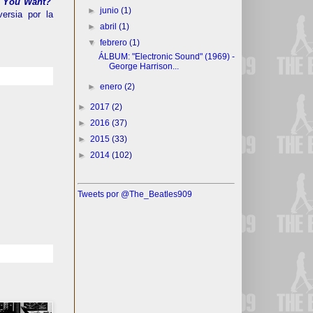
t You Want?'
►
junio
(1)
ersia por la
►
abril
(1)
▼
febrero
(1)
ÁLBUM: "Electronic Sound" (1969) -
George Harrison...
►
enero
(2)
►
2017
(2)
►
2016
(37)
►
2015
(33)
►
2014
(102)
Tweets por @The_Beatles909