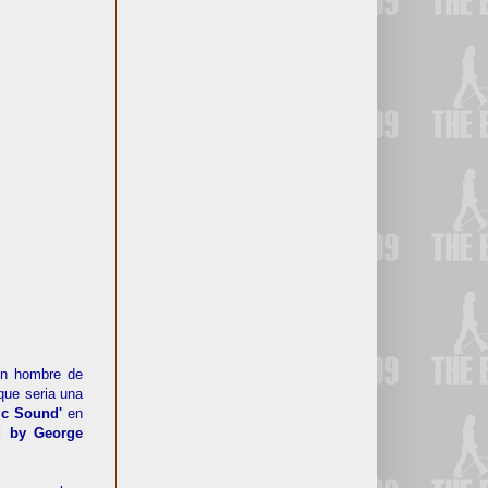
 un hombre de
que seria una
nic Sound'
en
d by George