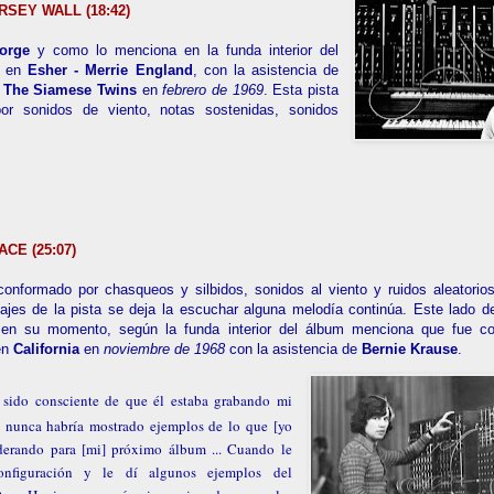
RSEY WALL (18:42)
orge
y como lo menciona en la funda interior del
a en
Esher -
Merrie England
, con la asistencia de
, The Siamese Twins
en
febrero de 1969
. Esta pista
or sonidos de viento, notas sostenidas, sonidos
ACE (25:07)
onformado por chasqueos y silbidos, sonidos al viento y ruidos aleatorio
ajes de la pista se deja la escuchar alguna melodía continúa. Este lado d
ia en su momento, según la funda interior del álbum menciona que fue c
en
California
en
noviembre de 1968
con la asistencia de
Bernie Krause
.
 sido consciente de que él estaba grabando mi
, nunca habría mostrado ejemplos de lo que [yo
iderando para [mi] próximo álbum ... Cuando le
onfiguración y le dí algunos ejemplos del