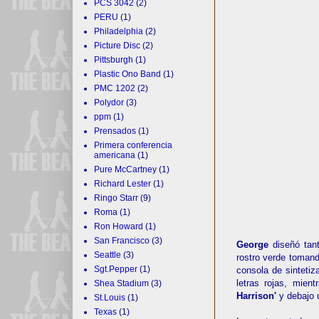
PCS 3042
(2)
PERU
(1)
Philadelphia
(2)
Picture Disc
(2)
Pittsburgh
(1)
Plastic Ono Band
(1)
PMC 1202
(2)
Polydor
(3)
ppm
(1)
Prensados
(1)
Primera conferencia
americana
(1)
Pure McCartney
(1)
Richard Lester
(1)
Ringo Starr
(9)
Roma
(1)
Ron Howard
(1)
San Francisco
(3)
George
diseñó tan
Seattle
(3)
rostro verde tomand
Sgt.Pepper
(1)
consola de sinteti
letras rojas, mien
Shea Stadium
(3)
Harrison'
y debajo 
St.Louis
(1)
Texas
(1)