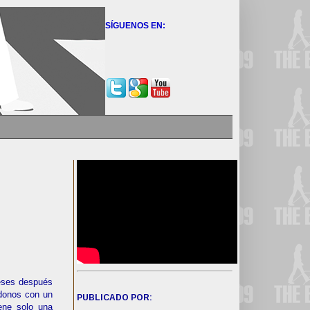
SÍGUENOS EN:
eses después
ndonos con un
PUBLICADO POR:
iene solo una