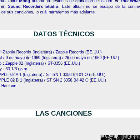
intetizador
Moog
durante la sesiones de grabación del álbum
'Is This Wha
x
en
Sound Recorders Studio
. Este álbum no se escapó de la controv
 de sus canciones, lo cuál narraremos más adelante.
DATOS TÉCNICOS
 :
Zapple Records (Inglaterra) / Zapple Records (EE.UU.)
l :
9 de mayo de 1969 (Inglaterra) / 26 de mayo de 1969 (EE.UU.)
o :
Zapple 02 (Inglaterra) / ST-3358 (EE.UU.)
 - 33 1/3 r.p.m.
PLE 02 A 1 (Inglaterra) / ST SN 1 3358 B4 #1 O (EE.UU.)
PLE 02 B 1 (Inglaterra) / ST SN 2 3358 B4 #2 O (EE.UU.)
 Harrison
LAS CANCIONES