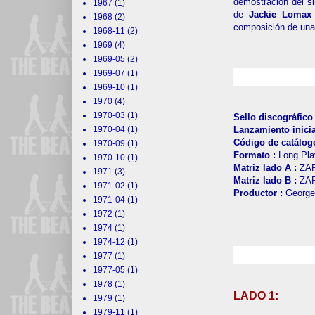
demostración del s
1967
(1)
de
Jackie Loma
1968
(2)
composición de una
1968-11
(2)
1969
(4)
1969-05
(2)
1969-07
(1)
1969-10
(1)
1970
(4)
1970-03
(1)
Sello discográfico
1970-04
(1)
Lanzamiento inicia
Código de catálog
1970-09
(1)
Formato :
Long Play
1970-10
(1)
Matriz lado A :
ZAP
1971
(3)
Matriz lado B :
ZAP
1971-02
(1)
Productor :
George
1971-04
(1)
1972
(1)
1974
(1)
1974-12
(1)
1977
(1)
1977-05
(1)
1978
(1)
LADO 1:
1979
(1)
1979-11
(1)