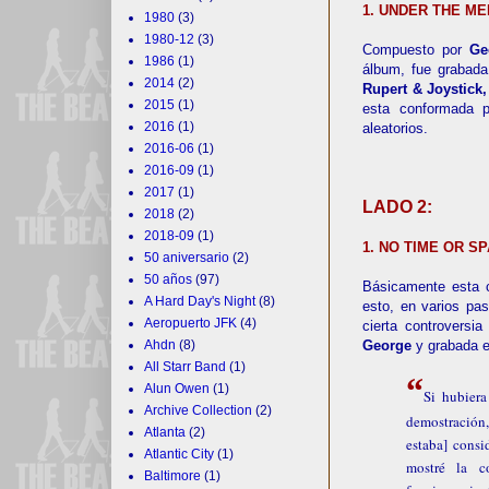
1. UNDER THE ME
1980
(3)
1980-12
(3)
Compuesto por
Ge
1986
(1)
álbum, fue grabad
2014
(2)
Rupert & Joystick
2015
(1)
esta conformada p
2016
(1)
aleatorios.
2016-06
(1)
2016-09
(1)
2017
(1)
LADO 2:
2018
(2)
2018-09
(1)
1. NO TIME OR SP
50 aniversario
(2)
50 años
(97)
Básicamente esta c
A Hard Day's Night
(8)
esto, en varios pas
Aeropuerto JFK
(4)
cierta controvers
Ahdn
(8)
George
y grabada 
All Starr Band
(1)
“
Alun Owen
(1)
Si hubiera
Archive Collection
(2)
demostración
Atlanta
(2)
estaba] cons
Atlantic City
(1)
mostré la c
Baltimore
(1)