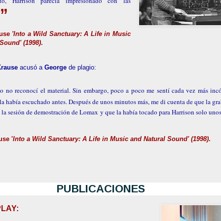
nto, Harrison parecía impresionado con las
”
ause
'Into a Wild Sanctuary: A Life in Music
 Sound'
(1998)
.
Krause
acusó a
George
de plagio:
io no reconocí el material. Sin embargo, poco a poco me sentí cada vez más in
la había escuchado antes. Después de unos minutos más, me di cuenta de que la gr
 la sesión de demostración de Lomax y que la había tocado para Harrison solo uno
use '
Into a Wild Sanctuary: A Life in Music and Natural Sound'
(1998)
.
PUBLICACIONES
PLAY
: