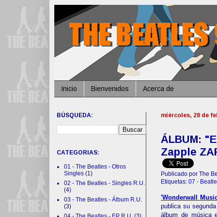
Inicio
Bienvenidos
Acerca de
BÚSQUEDA:
miércoles, 28 de f
ÁLBUM: "El
Zapple ZAP
CATEGORIAS:
01 - The Beatles - Otros
Singles
(1)
Publicado por The Be
Etiquetas:
07 - Beatle
02 - The Beatles - Singles R.U.
(4)
'Wonderwall Music
03 - The Beatles - Álbum R.U.
publica su segunda
(3)
álbum de música el
04 - The Beatles - EP R.U.
(3)