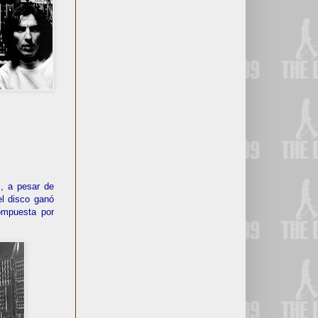
s, a pesar de
el disco ganó
ompuesta por