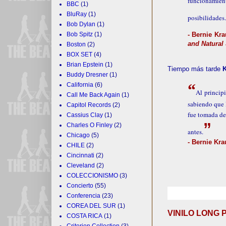
funcionamie
BBC
(1)
BluRay
(1)
posibilidades.
Bob Dylan
(1)
Bob Spitz
(1)
- Bernie Kr
and Natural
Boston
(2)
BOX SET
(4)
Brian Epstein
(1)
Tiempo más tarde
Buddy Dresner
(1)
“
California
(6)
Al princip
Call Me Back Again
(1)
sabiendo que 
Capitol Records
(2)
fue tomada de
Cassius Clay
(1)
”
Charles O Finley
(2)
antes.
Chicago
(5)
- Bernie Kra
CHILE
(2)
Cincinnati
(2)
Cleveland
(2)
COLECCIONISMO
(3)
Concierto
(55)
Conferencia
(23)
COREA DEL SUR
(1)
VINILO LONG 
COSTA RICA
(1)
Criterion Collection
(3)