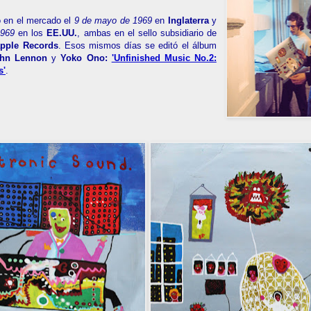
o en el mercado el
9 de mayo de 1969
en
Inglaterra
y
1969
en los
EE.UU.
, ambas en el sello subsidiario de
apple Records
. Esos mismos días se editó el álbum
ohn Lennon
y
Yoko Ono:
'Unfinished Music No.2:
s'
.