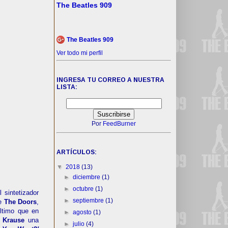
The Beatles 909
The Beatles 909
Ver todo mi perfil
INGRESA TU CORREO A NUESTRA
LISTA:
Por
FeedBurner
ARTÍCULOS:
▼
2018
(13)
►
diciembre
(1)
►
octubre
(1)
 sintetizador
►
septiembre
(1)
de
The Doors
,
último que en
►
agosto
(1)
a
Krause
una
►
julio
(4)