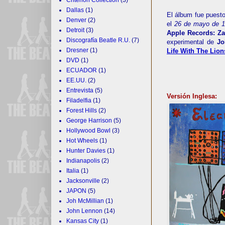
Dallas
(1)
El álbum fue puest
Denver
(2)
el
26 de mayo de 
Detroit
(3)
Apple Records: Z
Discografía Beatle R.U.
(7)
experimental de
J
Dresner
(1)
Life With The Lion
DVD
(1)
ECUADOR
(1)
EE.UU.
(2)
Entrevista
(5)
Versión Inglesa:
Filadelfia
(1)
Forest Hills
(2)
George Harrison
(5)
Hollywood Bowl
(3)
Hot Wheels
(1)
Hunter Davies
(1)
Indianapolis
(2)
Italia
(1)
Jacksonville
(2)
JAPON
(5)
Joh McMillian
(1)
John Lennon
(14)
Kansas City
(1)