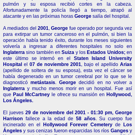
pulmón y su esposa recibió cortes en la cabeza.
Afortunadamente la policía llegó a tiempo, atrapó al
atacante y en las próximas horas
George
salía del hospital.
A mediados del
2001
,
George
fue operado por segunda vez
para extirpar un tumor canceroso en el pulmón, si bien la
operación había tenido éxito, durante los meses siguientes
volvería a ingresar a diferentes hospitales no solo en
Inglaterra
sino también en
Suiza
y los
Estados Unidos;
en
este último se internó en el
Staten Island University
Hospital
el
07 de noviembre 2001
, bajo el apellido
Arias
(apellido de soltera de su esposa), esta vez el cáncer se
había degenerado en un tumor cerebral por lo que se le
diagnosticó
metástasis
.
George
decidió en no volver a
Inglaterra
y mucho menos morir en un hospital. Fue así
que
Paul McCartney
le ofrece su mansión
en
Hollywood,
Los Ángeles.
El
jueves
29 de noviembre del 2001 -
01:30 pm
, George
Harrison
fallece a la edad de
58 años
. Su cuerpo fue
incinerado en el
Hollywood Forever Cemetery
de
Los
Ángeles
y sus cenizas fueron esparcidas los ríos
Ganges
y