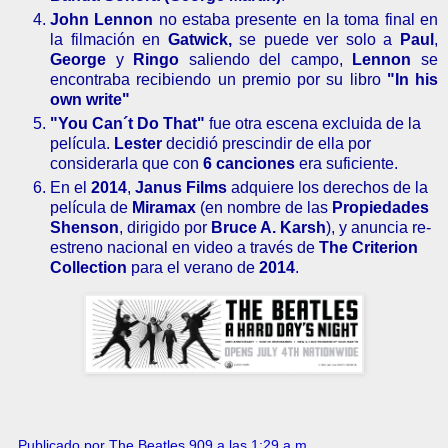
John Lennon
no estaba presente en la toma final en
la filmación en
Gatwick,
se puede
ver solo a
Paul
,
George
y
Ringo
saliendo del campo,
Lennon
se
encontraba recibiendo un premio por su libro
"In his
own write"
"You Can´t Do That"
fue otra escena excluida de la
película.
Lester
decidió prescindir de ella por
considerarla que con
6 canciones
era suficiente.
En el
2014
,
Janus Films
adquiere los derechos de la
película de
Miramax
(en nombre de las
Propiedades
Shenson
, dirigido por
Bruce A. Karsh
), y anuncia re-
estreno nacional en video a través de
The Criterion
Collection
para
el verano de
2014
.
Publicado por The Beatles 909 a las
1:29 a.m.