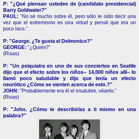
P: "¿Qué piensan ustedes de (candidato presidencial)
Barry Goldwater?"
PAUL:
"No sé mucho sobre él, pero sólo le oído decir una
vez que el extremismo es una virtud y pensé que era un
poco loco."
P: "George, ¿Te gusta el Delmonico?"
GEORGE:
"¿Quién?"
(Risas)
P: "Un psiquiatra en uno de sus conciertos en Seattle
dijo que el efecto sobre los niños-- 14,000 niños allí-- lo
llamó poco saludable y dijo que tenía un efecto
neurótico ¿Cómo se sienten acerca de esto.?"
JOHN:
"Probablemente era él el insalubre, véanlo."
(Risas)
P: "John, ¿Cómo te describirías a ti mismo en una
palabra?"