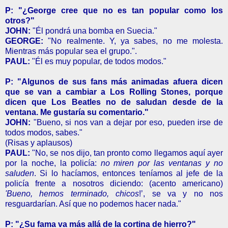
P: "¿George cree que no es tan popular como los
otros?"
JOHN:
"Él pondrá una bomba en Suecia."
GEORGE:
"No realmente. Y, ya sabes, no me molesta.
Mientras más popular sea el grupo.".
PAUL:
"Él es muy popular, de todos modos."
P: "Algunos de sus fans más animadas afuera dicen
que se van a cambiar a Los Rolling Stones, porque
dicen que Los Beatles no de saludan desde de la
ventana. Me gustaría su comentario."
JOHN:
"Bueno, si nos van a dejar por eso, pueden irse de
todos modos, sabes."
(Risas y aplausos)
PAUL:
"No, se nos dijo, tan pronto como llegamos aquí ayer
por la noche, la policía:
no miren por las ventanas y no
saluden
. Si lo hacíamos, entonces teníamos al jefe de la
policía frente a nosotros diciendo: (acento americano)
'Bueno, hemos terminado, chicos
!’, se va y no nos
resguardarían. Así que no podemos hacer nada."
P: "¿Su fama va más allá de la cortina de hierro?"