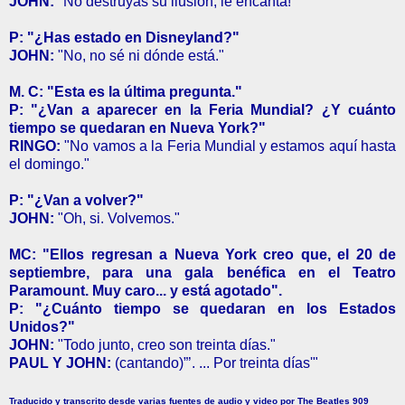
JOHN:
"No destruyas su ilusión, le encanta!"
P: "¿Has estado en Disneyland?"
JOHN:
"No, no sé ni dónde está."
M. C: "Esta es la última pregunta."
P: "¿Van a aparecer en la Feria Mundial? ¿Y cuánto
tiempo se quedaran en Nueva York?"
RINGO:
"No vamos a la Feria Mundial y estamos aquí hasta
el domingo."
P: "¿Van a volver?"
JOHN:
"Oh, si. Volvemos."
MC: "Ellos regresan a Nueva York creo que, el 20 de
septiembre, para una gala benéfica en el Teatro
Paramount. Muy caro... y está agotado".
P: "¿Cuánto tiempo se quedaran en los Estados
Unidos?"
JOHN:
"Todo junto, creo son treinta días."
PAUL Y JOHN:
(cantando)”’. ... Por treinta días'"
Traducido y transcrito desde varias fuentes de audio y video por The Beatles 909