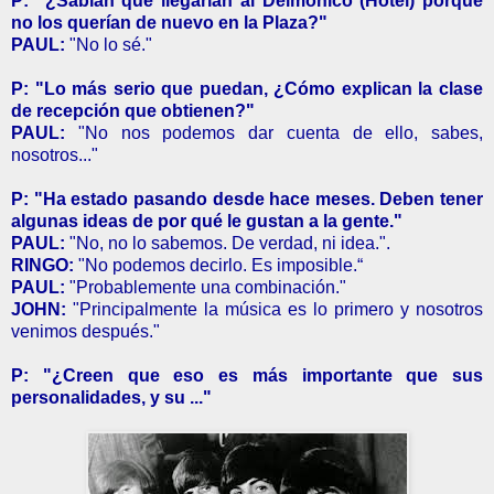
P: "¿Sabían que llegarían al Delmonico (Hotel) porque
no los querían de nuevo en la Plaza?"
PAUL:
"No lo sé."
P: "Lo más serio que puedan, ¿Cómo explican la clase
de recepción que obtienen?"
PAUL:
"No nos podemos dar cuenta de ello, sabes,
nosotros..."
P: "Ha estado pasando desde hace meses. Deben tener
algunas ideas de por qué le gustan a la gente."
PAUL:
"No, no lo sabemos. De verdad, ni idea.".
RINGO:
"No podemos decirlo. Es imposible.“
PAUL:
"Probablemente una combinación."
JOHN:
"Principalmente la música es lo primero y nosotros
venimos después."
P: "¿Creen que eso es más importante que sus
personalidades, y su ..."