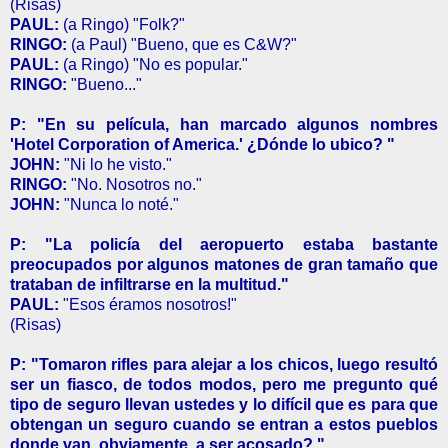
(Risas)
PAUL:
(a Ringo) "Folk?"
RINGO:
(a Paul) "Bueno, que es C&W?"
PAUL:
(a Ringo) "No es popular."
RINGO:
"Bueno..."
P: "En su película, han marcado algunos nombres
'Hotel Corporation of America.' ¿Dónde lo ubico? "
JOHN:
"Ni lo he visto."
RINGO:
"No. Nosotros no."
JOHN:
"Nunca lo noté."
P: "La policía del aeropuerto estaba bastante
preocupados por algunos matones de gran tamaño que
trataban de infiltrarse en la multitud."
PAUL:
"Esos éramos nosotros!"
(Risas)
P: "Tomaron rifles para alejar a los chicos, luego resultó
ser un fiasco, de todos modos, pero me pregunto qué
tipo de seguro llevan ustedes y lo difícil que es para que
obtengan un seguro cuando se entran a estos pueblos
donde van, obviamente, a ser acosado? "