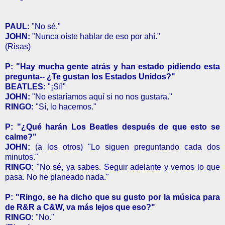
PAUL:
"No sé."
JOHN:
"Nunca oíste hablar de eso por ahí."
(Risas)
P: "Hay mucha gente atrás y han estado pidiendo esta
pregunta-- ¿Te gustan los Estados Unidos?"
BEATLES:
"¡Sí!"
JOHN:
"No estaríamos aquí si no nos gustara."
RINGO:
"Sí, lo hacemos."
P: "¿Qué harán Los Beatles después de que esto se
calme?"
JOHN:
(a los otros) "Lo siguen preguntando cada dos
minutos."
RINGO:
"No sé, ya sabes. Seguir adelante y vemos lo que
pasa. No he planeado nada."
P: "Ringo, se ha dicho que su gusto por la música para
de R&R a C&W, va más lejos que eso?"
RINGO:
"No."