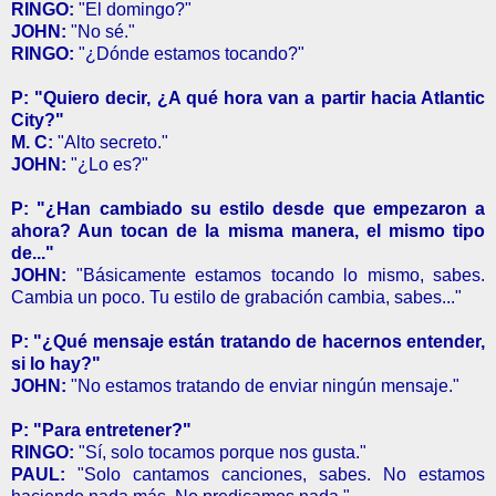
RINGO:
"El domingo?"
JOHN:
"No sé."
RINGO:
"¿Dónde estamos tocando?"
P: "Quiero decir, ¿A qué hora van a partir hacia Atlantic
City?"
M. C:
"Alto secreto."
JOHN:
"¿Lo es?"
P: "¿Han cambiado su estilo desde que empezaron a
ahora? Aun tocan de la misma manera, el mismo tipo
de..."
JOHN:
"Básicamente estamos tocando lo mismo, sabes.
Cambia un poco. Tu estilo de grabación cambia, sabes..."
P: "¿Qué mensaje están tratando de hacernos entender,
si lo hay?"
JOHN:
"No estamos tratando de enviar ningún mensaje."
P: "Para entretener?"
RINGO:
"Sí, solo tocamos porque nos gusta."
PAUL:
"Solo cantamos canciones, sabes. No estamos