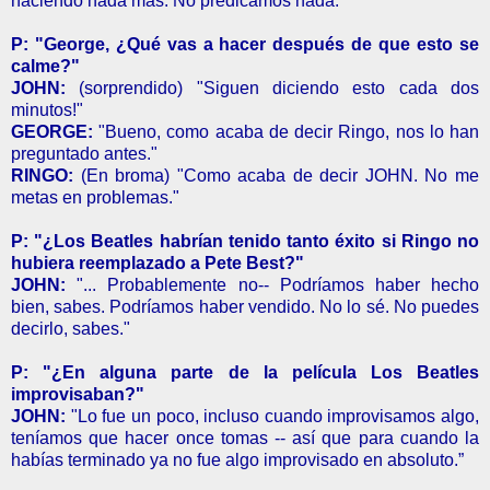
haciendo nada más. No predicamos nada."
P: "George, ¿Qué vas a hacer después de que esto se
calme?"
JOHN:
(sorprendido) "Siguen diciendo esto cada dos
minutos!"
GEORGE:
"Bueno, como acaba de decir Ringo, nos lo han
preguntado antes."
RINGO:
(En broma) "Como acaba de decir JOHN. No me
metas en problemas."
P: "¿Los Beatles habrían tenido tanto éxito si Ringo no
hubiera reemplazado a Pete Best?"
JOHN:
"... Probablemente no-- Podríamos haber hecho
bien, sabes. Podríamos haber vendido. No lo sé. No puedes
decirlo, sabes."
P: "¿En alguna parte de la película Los Beatles
improvisaban?"
JOHN:
"Lo fue un poco, incluso cuando improvisamos algo,
teníamos que hacer once tomas -- así que para cuando la
habías terminado ya no fue algo improvisado en absoluto.”