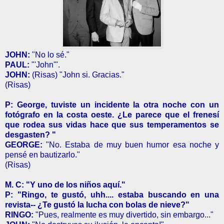
JOHN:
"No lo sé."
PAUL:
"'John'".
JOHN:
(Risas) "John si. Gracias."
(Risas)
P: George, tuviste un incidente la otra noche con un
fotógrafo en la costa oeste. ¿Le parece que el frenesí
que rodea sus vidas hace que sus temperamentos se
desgasten? "
GEORGE:
"No. Estaba de muy buen humor esa noche y
pensé en bautizarlo."
(Risas)
M. C: "Y uno de los niños aquí."
P: "Ringo, te gustó, uhh.... estaba buscando en una
revista-- ¿Te gustó la lucha con bolas de nieve?"
RINGO:
"Pues, realmente es muy divertido, sin embargo..."