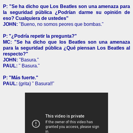
P: "Se ha dicho que Los Beatles son una amenaza para
la seguridad pública ¿Podrían darme su opinión de
eso? Cualquiera de ustedes"
JOHN:
"Bueno, no somos peores que bombas."
P: "¿Podría repetir la pregunta?"
MC: "Se ha dicho que los Beatles son una amenaza
para la seguridad pública ¿Qué piensan Los Beatles al
respecto?"
JOHN:
"Basura."
PAUL:
" Basura."
P: "Más fuerte."
PAUL:
(grita) " Basura!!"