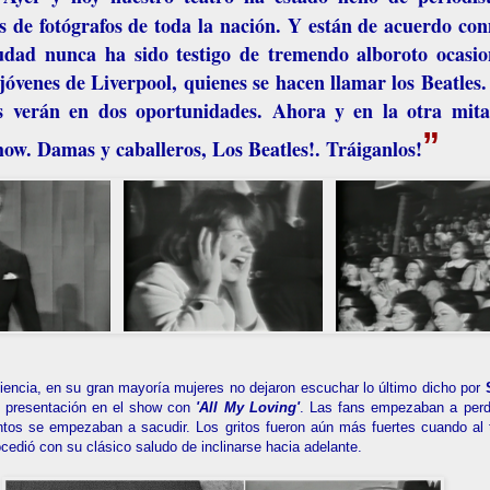
s de fotógrafos de toda la nación. Y están de acuerdo co
udad nunca ha sido testigo de tremendo alboroto ocasi
 jóvenes de Liverpool, quienes se hacen llamar los
Beatles
.
os verán en dos oportunidades. Ahora y en la otra mit
”
show.
Damas y caballeros,
Los Beatles!
.
Tráiganlos!
diencia, en su gran mayoría mujeres no dejaron escuchar lo último dicho por
u presentación en el show con
'All My Loving'
. Las fans empezaban a perde
ntos se empezaban a sacudir. Los gritos fueron aún más fuertes cuando al 
ocedió con su clásico saludo de inclinarse hacia adelante.