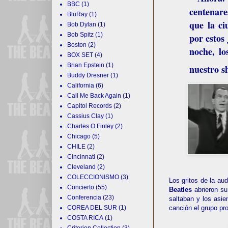
BBC
(1)
centenare
BluRay
(1)
que la ci
Bob Dylan
(1)
Bob Spitz
(1)
por estos
Boston
(2)
noche, l
BOX SET
(4)
Brian Epstein
(1)
nuestro 
Buddy Dresner
(1)
California
(6)
Call Me Back Again
(1)
Capitol Records
(2)
Cassius Clay
(1)
Charles O Finley
(2)
Chicago
(5)
CHILE
(2)
Cincinnati
(2)
Cleveland
(2)
COLECCIONISMO
(3)
Los gritos de la au
Concierto
(55)
Beatles
abrieron s
Conferencia
(23)
saltaban y los asie
canción el grupo pr
COREA DEL SUR
(1)
COSTA RICA
(1)
Criterion Collection
(3)