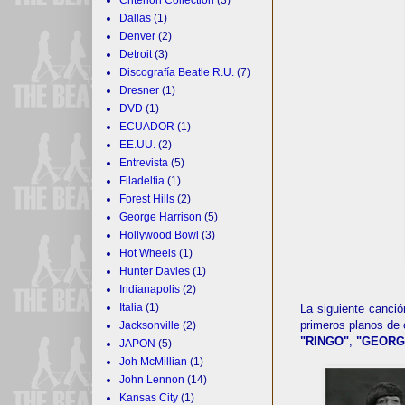
Dallas
(1)
Denver
(2)
Detroit
(3)
Discografía Beatle R.U.
(7)
Dresner
(1)
DVD
(1)
ECUADOR
(1)
EE.UU.
(2)
Entrevista
(5)
Filadelfia
(1)
Forest Hills
(2)
George Harrison
(5)
Hollywood Bowl
(3)
Hot Wheels
(1)
Hunter Davies
(1)
Indianapolis
(2)
Italia
(1)
La siguiente canci
primeros planos de 
Jacksonville
(2)
"RINGO"
,
"GEORG
JAPON
(5)
Joh McMillian
(1)
John Lennon
(14)
Kansas City
(1)