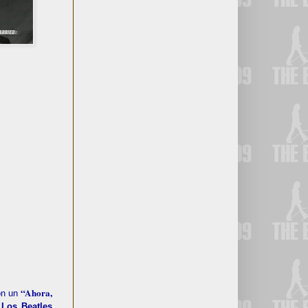
“Ahora,
on un
o
Los Beatles