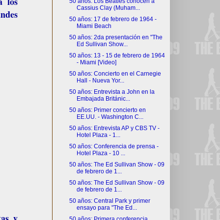
a los
50 años: Los Beatles conocen a
Cassius Clay (Muham...
andes
50 años: 17 de febrero de 1964 -
Miami Beach
50 años: 2da presentación en "The
Ed Sullivan Show...
50 años: 13 - 15 de febrero de 1964
- Miami [Video]
50 años: Concierto en el Carnegie
Hall - Nueva Yor...
50 años: Entrevista a John en la
Embajada Británic...
50 años: Primer concierto en
EE.UU. - Washington C...
50 años: Entrevista AP y CBS TV -
Hotel Plaza - 1...
50 años: Conferencia de prensa -
Hotel Plaza - 10 ...
50 años: The Ed Sullivan Show - 09
de febrero de 1...
50 años: The Ed Sullivan Show - 09
de febrero de 1...
50 años: Central Park y primer
ensayo para "The Ed...
tas y
50 años: Primera conferencia