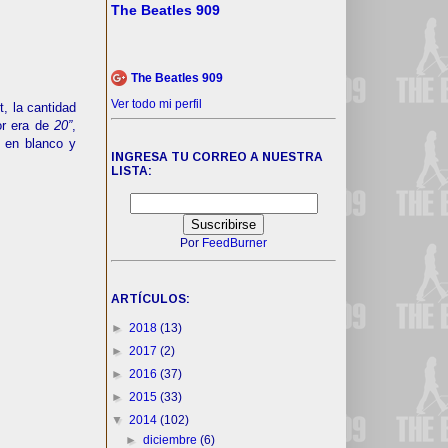
The Beatles 909
The Beatles 909
Ver todo mi perfil
t, la cantidad
or era de
20”
,
n en blanco y
INGRESA TU CORREO A NUESTRA
LISTA:
Por
FeedBurner
ARTÍCULOS:
►
2018
(13)
►
2017
(2)
►
2016
(37)
►
2015
(33)
▼
2014
(102)
►
diciembre
(6)