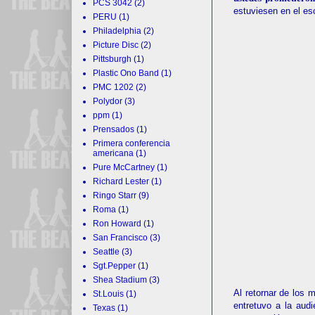
PCS 3042
(2)
estuviesen en el es
PERU
(1)
Philadelphia
(2)
Picture Disc
(2)
Pittsburgh
(1)
Plastic Ono Band
(1)
PMC 1202
(2)
Polydor
(3)
ppm
(1)
Prensados
(1)
Primera conferencia
americana
(1)
Pure McCartney
(1)
Richard Lester
(1)
Ringo Starr
(9)
Roma
(1)
Ron Howard
(1)
San Francisco
(3)
Seattle
(3)
Sgt.Pepper
(1)
Shea Stadium
(3)
Al retornar de los 
St.Louis
(1)
entretuvo a la aud
Texas
(1)