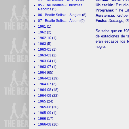
Ubicación:
Estudio
05 - The Beatles - Christmas
Records
(5)
Programa:
"The Ed
06 - Beatle Solista - Singles
(8)
Asistencia:
728
pe
Fecha:
Domingo, 09
07 - Beatle Solista - Álbum
(9)
1961
(1)
Se sabe que en
19
1962
(2)
de estaciones de t
1962-10
(1)
eran escasos los t
1963
(5)
negro.
1963-01
(1)
1963-03
(2)
1963-04
(1)
1963-07
(1)
1964
(65)
1964-02
(19)
1964-07
(3)
1964-08
(18)
1964-09
(22)
1965
(24)
1965-08
(20)
1965-09
(1)
1966
(17)
1966-08
(16)