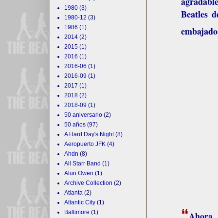
agradabl
1980
(3)
Beatles
d
1980-12
(3)
1986
(1)
embajador
2014
(2)
2015
(1)
2016
(1)
2016-06
(1)
2016-09
(1)
2017
(1)
2018
(2)
2018-09
(1)
50 aniversario
(2)
50 años
(97)
A Hard Day's Night
(8)
Aeropuerto JFK
(4)
Ahdn
(8)
All Starr Band
(1)
Alun Owen
(1)
Archive Collection
(2)
Atlanta
(2)
Atlantic City
(1)
“
Baltimore
(1)
Ahora. 