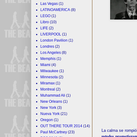
Las Vegas
(1)
LATINOAMERICA
(8)
LEGO
(1)
Libro
(10)
LIFE
(2)
LIVERPOOL
(1)
London Pavilion
(1)
Londres
(2)
Los Angeles
(8)
Memphis
(1)
Miami
(4)
Milwaukee
(1)
Minnesota
(2)
Miramax
(1)
Montreal
(2)
Muhammad Ali
(1)
New Orleans
(1)
New York
(3)
Nueva York
(21)
Oregon
(1)
OUT THERE TOUR 2014
(14)
La calma se rompió 
Paul McCartney
(23)
ustedes prometier