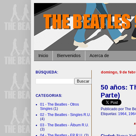
Inicio
Bienvenidos
Acerca de
BÚSQUEDA:
domingo, 9 de febr
50 años: T
Parte)
CATEGORIAS:
01 - The Beatles - Otros
Singles
(1)
Publicado por The Be
Etiquetas:
1964
,
196
02 - The Beatles - Singles R.U.
(4)
03 - The Beatles - Álbum R.U.
(3)
04 - The Beatles - EP R.U.
(3)
Ciudad:
Nueva Yor