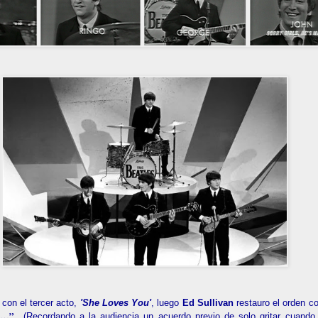
con el tercer acto,
'She Loves You'
, luego
Ed Sullivan
restauro el orden c
on…”
(Recordando a la audiencia un acuerdo previo de solo gritar cuand