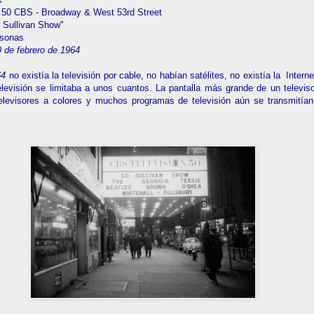
 50 CBS - Broadway & West 53rd Street
 Sullivan Show"
rsonas
 de febrero de 1964
64
no existía la televisión por cable, no habían satélites, no existía la Interne
elevisión se limitaba a unos cuantos. La pantalla más grande de un televis
elevisores a colores y muchos programas de televisión aún se transmitía