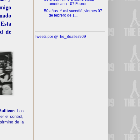
americana - 07 Febrer...
nmigo
50 años: Y así sucedió, viernes 07
onado
de febrero de 1...
 Esta
ad de
Tweets por @The_Beatles909
Sullivan
. Los
r el control,
término de la