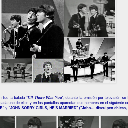
ón fue la balada
'Till There Was You'
, durante la emisión por televisión se
cada uno de ellos y en las pantallas aparecían sus nombres en el siguiente 
E"
y
"JOHN SORRY GIRLS, HE'S MARRIED" (
"John… disculpen chicas, 