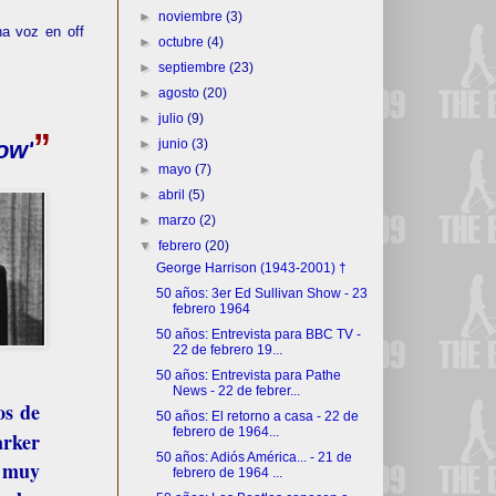
►
noviembre
(3)
a voz en off
►
octubre
(4)
►
septiembre
(23)
►
agosto
(20)
►
julio
(9)
”
►
junio
(3)
ow'
►
mayo
(7)
►
abril
(5)
►
marzo
(2)
▼
febrero
(20)
George Harrison (1943-2001) †
50 años: 3er Ed Sullivan Show - 23
febrero 1964
50 años: Entrevista para BBC TV -
22 de febrero 19...
50 años: Entrevista para Pathe
News - 22 de febrer...
os de
50 años: El retorno a casa - 22 de
febrero de 1964...
rker
50 años: Adiós América... - 21 de
, muy
febrero de 1964 ...