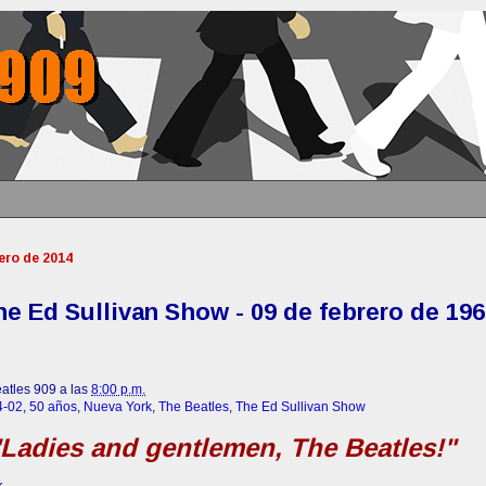
ero de 2014
he Ed Sullivan Show - 09 de febrero de 196
atles 909 a las
8:00 p.m.
4-02
,
50 años
,
Nueva York
,
The Beatles
,
The Ed Sullivan Show
"Ladies and gentlemen, The Beatles!"
k