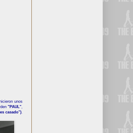
 hicieron unos
orden
"PAUL"
,
es casado")
.